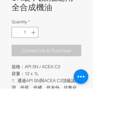
全合成機油
Quantity
*
Contact Us to Purchase
規格：API SN / ACEA C3
容量：12 x 1L
1. 通過API SN與ACEA C3頂級認
證，低硫、低磷、低灰份、抗氧化、
抗磨損。
2. 採用最新添加劑與Low SAP低灰份
基礎油。
3. 搭載柴油微粒過濾器(DPF)之車輛
可用。
4.大幅延長換油里程，適用於汽/柴